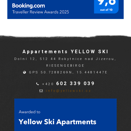
Appartements YELLOW SKI
Dolní 12, 512 44 Rokytnice nad Jizerou,
RIESENGEBIRGE
GPS 50.7288269N, 15.4481447E
602 339 039
+420
info@yellowski.cz