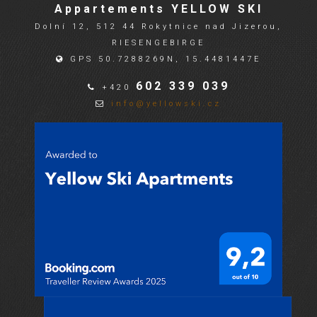
Appartements YELLOW SKI
Dolní 12, 512 44 Rokytnice nad Jizerou,
RIESENGEBIRGE
GPS 50.7288269N, 15.4481447E
602 339 039
+420
info@yellowski.cz