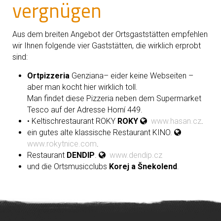
vergnügen
Aus dem breiten Angebot der Ortsgaststätten empfehlen
wir Ihnen folgende vier Gaststätten, die wirklich erprobt
sind:
Ortpizzeria
Genziana– eider keine Webseiten –
aber man kocht hier wirklich toll.
Man findet diese Pizzeria neben dem Supermarket
Tesco auf der Adresse Horní 449.
• Keltischrestaurant ROKY
ROKY
www.hasan.cz
.
ein gutes alte klassische Restaurant KINO.
www.rokytnice.com
.
Restaurant
DENDIP
.
www.dendip.cz
und die Ortsmusicclubs
Korej a Šnekolend
.