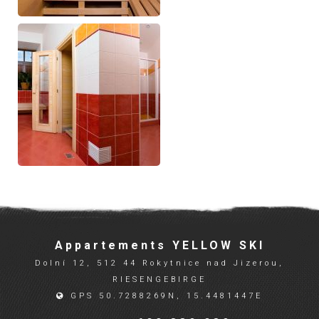
Appartements YELLOW SKI
Dolní 12, 512 44 Rokytnice nad Jizerou,
RIESENGEBIRGE
GPS 50.7288269N, 15.4481447E