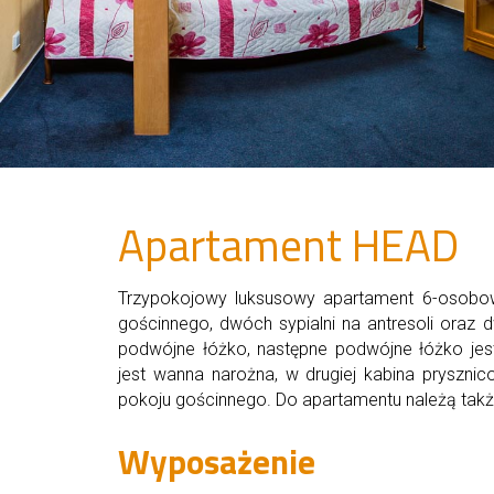
Apartament HEAD
Trzypokojowy luksusowy apartament 6-osobow
gościnnego, dwóch sypialni na antresoli oraz d
podwójne łóżko, następne podwójne łóżko jes
jest wanna narożna, w drugiej kabina pryszni
pokoju gościnnego. Do apartamentu należą tak
Wyposażenie