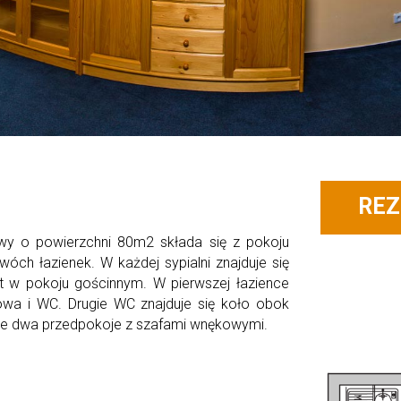
REZ
y o powierzchni 80m2 składa się z pokoju
wóch łazienek. W każdej sypialni znajduje się
t w pokoju gościnnym. W pierwszej łazience
cowa i WC. Drugie WC znajduje się koło obok
że dwa przedpokoje z szafami wnękowymi.