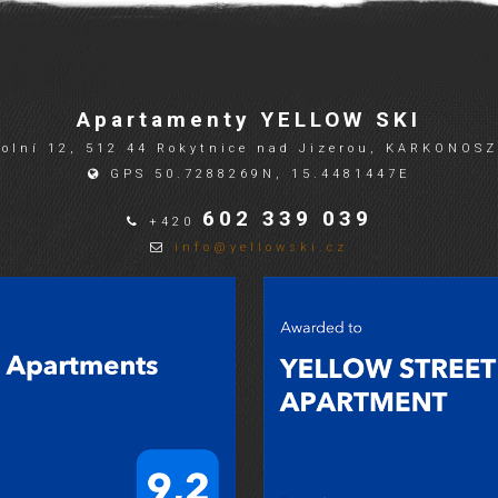
Apartamenty YELLOW SKI
olní 12, 512 44 Rokytnice nad Jizerou, KARKONOS
GPS 50.7288269N, 15.4481447E
602 339 039
+420
info@yellowski.cz