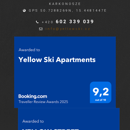
KARKONOSZE
GPS 50.7288269N, 15.4481447E
602 339 039
+420
info@yellowski.cz