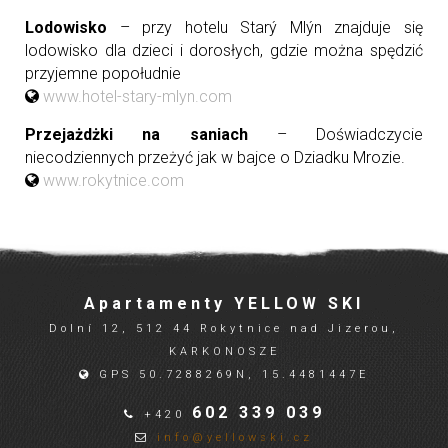
Lodowisko
– przy hotelu Starý Mlýn znajduje się
lodowisko dla dzieci i dorosłych, gdzie można spędzić
przyjemne popołudnie
www.hotel-stary-mlyn.com
Przejażdżki na saniach
– Doświadczycie
niecodziennych przeżyć jak w bajce o Dziadku Mrozie.
www.rokytnice.com
Apartamenty YELLOW SKI
Dolní 12, 512 44 Rokytnice nad Jizerou,
KARKONOSZE
GPS 50.7288269N, 15.4481447E
602 339 039
+420
info@yellowski.cz