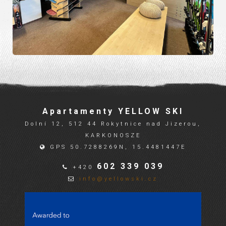
Apartamenty YELLOW SKI
Dolní 12, 512 44 Rokytnice nad Jizerou,
KARKONOSZE
GPS 50.7288269N, 15.4481447E
602 339 039
+420
info@yellowski.cz