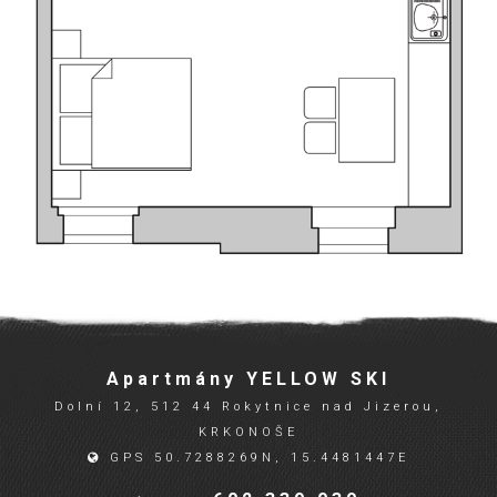
Apartmány YELLOW SKI
Dolní 12, 512 44 Rokytnice nad Jizerou,
KRKONOŠE
GPS 50.7288269N, 15.4481447E