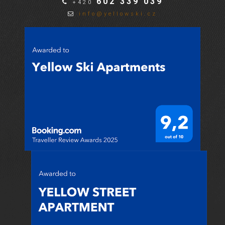
602 339 039
+420
info@yellowski.cz