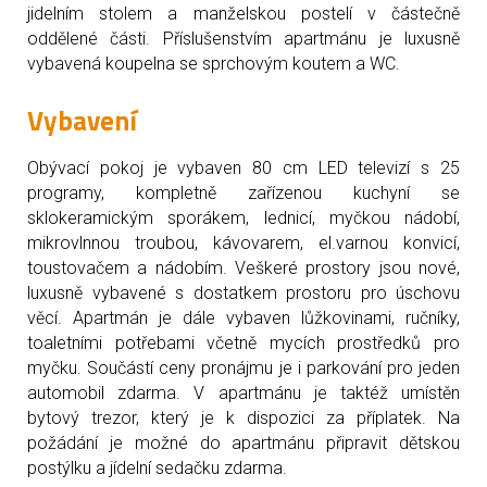
jidelním stolem a manželskou postelí v částečně
oddělené části. Příslušenstvím apartmánu je luxusně
vybavená koupelna se sprchovým koutem a WC.
Vybavení
Obývací pokoj je vybaven 80 cm LED televizí s 25
programy, kompletně zařízenou kuchyní se
sklokeramickým sporákem, lednicí, myčkou nádobí,
mikrovlnnou troubou, kávovarem, el.varnou konvicí,
toustovačem a nádobím. Veškeré prostory jsou nové,
luxusně vybavené s dostatkem prostoru pro úschovu
věcí. Apartmán je dále vybaven lůžkovinami, ručníky,
toaletními potřebami včetně mycích prostředků pro
myčku. Součástí ceny pronájmu je i parkování pro jeden
automobil zdarma. V apartmánu je taktéž umístěn
bytový trezor, který je k dispozici za příplatek. Na
požádání je možné do apartmánu připravit dětskou
postýlku a jídelní sedačku zdarma.