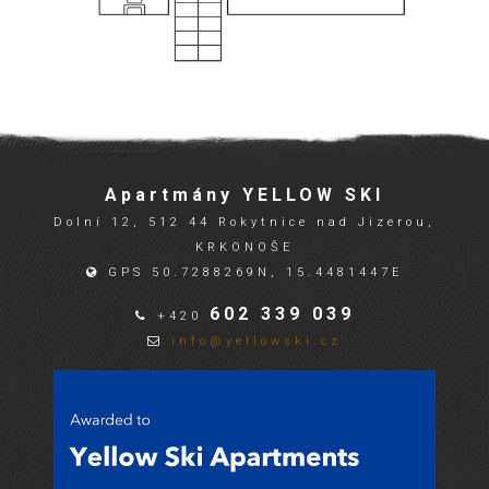
Apartmány YELLOW SKI
Dolní 12, 512 44 Rokytnice nad Jizerou,
KRKONOŠE
GPS 50.7288269N, 15.4481447E
602 339 039
+420
info@yellowski.cz