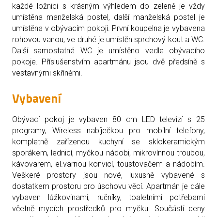
každé ložnici s krásným výhledem do zeleně je vždy
umístěna manželská postel, další manželská postel je
umístěna v obývacím pokoji. První koupelna je vybavena
rohovou vanou, ve druhé je umístěn sprchový kout a WC.
Další samostatné WC je umístěno vedle obývacího
pokoje. Příslušenstvím apartmánu jsou dvě předsíně s
vestavnými skříněmi.
Vybavení
Obývací pokoj je vybaven 80 cm LED televizí s 25
programy, Wireless nabíječkou pro mobilní telefony,
kompletně zařízenou kuchyní se sklokeramickým
sporákem, lednicí, myčkou nádobi, mikrovlnnou troubou,
kávovarem, el.varnou konvicí, toustovačem a nádobím.
Veškeré prostory jsou nové, luxusně vybavené s
dostatkem prostoru pro úschovu věcí. Apartmán je dále
vybaven lůžkovinami, ručníky, toaletními potřebami
včetně mycích prostředků pro myčku. Součástí ceny