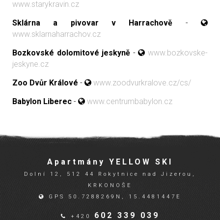
www.starykravin.cz
Sklárna a pivovar v Harrachově
-
www.sklarnaharrachov.cz
Bozkovské dolomitové jeskyně
-
www.bozkovske-
jeskyne.cz
Zoo Dvůr Králové
-
www.zoodvurkralove.cz/cs/
Babylon Liberec
-
www.centrumbabylon.cz
Apartmány YELLOW SKI
Dolní 12, 512 44 Rokytnice nad Jizerou,
KRKONOŠE
GPS 50.7288269N, 15.4481447E
602 339 039
+420