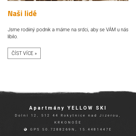
Naši lidé
Jsme rodiiný podnik a máme na srdci, aby se VÁM u nás
líbilo.
ČÍST VÍCE »
Apartmány YELLOW SKI
Dolní 12, 512 44 Rokytnice nad Jizerou,
KRKONOŠE
GPS 50.7288269N, 15.4481447E