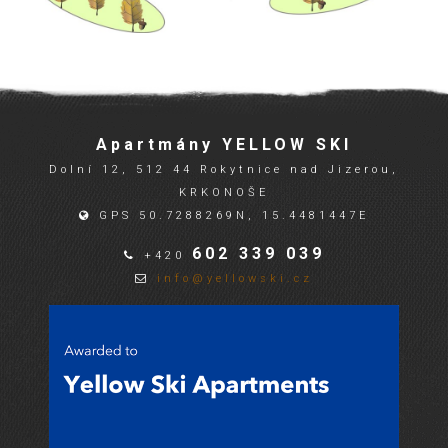
Apartmány YELLOW SKI
Dolní 12, 512 44 Rokytnice nad Jizerou,
KRKONOŠE
GPS 50.7288269N, 15.4481447E
602 339 039
+420
info@yellowski.cz